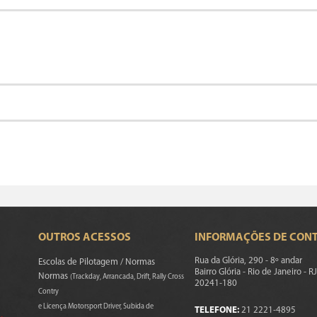
OUTROS ACESSOS
INFORMAÇÕES DE CON
Rua da Glória, 290 - 8º andar
Escolas de Pilotagem / Normas
Bairro Glória - Rio de Janeiro - RJ
Normas
(Trackday, Arrancada, Drift, Rally Cross
20241-180
Contry
e Licença Motorsport Driver, Subida de
TELEFONE:
21 2221-4895