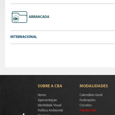
ARRANCADA
INTERNACIONAL
SOBRE A CBA
MODALIDADES
Home
Calendário Geral
Apresentação
Federações
Identidade Visual
Circuitos
Política Ambiental
Plantão CBA