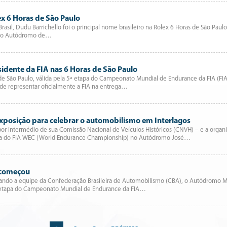
ex 6 Horas de São Paulo
asil, Dudu Barrichello foi o principal nome brasileiro na Rolex 6 Horas de São P
— o Autódromo de…
idente da FIA nas 6 Horas de São Paulo
e São Paulo, válida pela 5ª etapa do Campeonato Mundial de Endurance da FIA (FIA
de representar oficialmente a FIA na entrega…
exposição para celebrar o automobilismo em Interlagos
por intermédio de sua Comissão Nacional de Veículos Históricos (CNVH) – e a orga
leira do FIA WEC (World Endurance Championship) no Autódromo José…
á começou
rando a equipe da Confederação Brasileira de Automobilismo (CBA), o Autódromo Mu
ta etapa do Campeonato Mundial de Endurance da FIA…