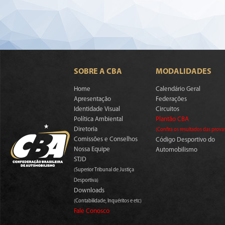
SOBRE A CBA
MODALIDADES
Home
Calendário Geral
Apresentação
Federações
Identidade Visual
Circuitos
Política Ambiental
Plantão CBA
Diretoria
(Confira os resultados das prova
Comissões e Conselhos
Código Desportivo do
Nossa Equipe
Automobilismo
STJD
(Superior Tribunal de Justiça
Desportiva)
Downloads
(Contabilidade, Inquéritos e etc)
Fale Conosco