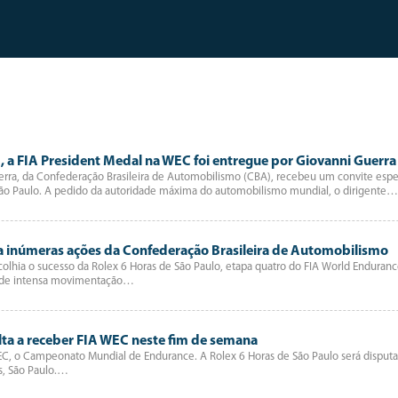
 FIA President Medal na WEC foi entregue por Giovanni Guerra
uerra, da Confederação Brasileira de Automobilismo (CBA), recebeu um convite e
São Paulo. A pedido da autoridade máxima do automobilismo mundial, o dirigente…
ara inúmeras ações da Confederação Brasileira de Automobilismo
lhia o sucesso da Rolex 6 Horas de São Paulo, etapa quatro do FIA World Enduran
foi de intensa movimentação…
olta a receber FIA WEC neste fim de semana
WEC, o Campeonato Mundial de Endurance. A Rolex 6 Horas de São Paulo será disput
s, São Paulo.…