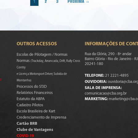
1
2
3
PRÓXIMA →
OUTROS ACESSOS
INFORMAÇÕES DE CON
Rua da Glória, 290 - 8º andar
Escolas de Pilotagem / Normas
Bairro Glória - Rio de Janeiro - RJ
Normas
(Trackday, Arrancada, Drift, Rally Cross
20241-180
Contry
e Licença Motorsport Driver, Subida de
TELEFONE:
21 2221-4895
s)
Montanha)
OUVIDORIA:
ouvidoria@cba.org
Processos do STJD
SALA DE IMPRENSA:
Relatórios Financeiros
comunicacao@cba.org.br
Estatuto da ABPA
MARKETING:
marketing@cba.o
Cadastro Pilotos
Escola Brasileira de Kart
Credenciamento de Imprensa
Cartão BRB
Clube de Vantagens
COVID-19