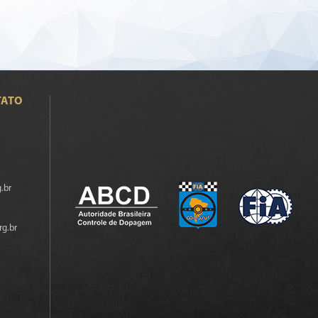
TATO
.br
rg.br