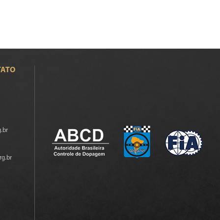
TATO
.br
rg.br