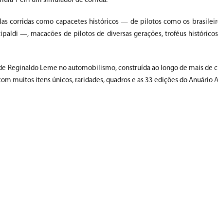
mula 1 em um simulador de corrida.
las corridas como capacetes históricos — de pilotos como os brasile
aldi —, macacões de pilotos de diversas gerações, troféus históricos 
de Reginaldo Leme no automobilismo, construída ao longo de mais de c
om muitos itens únicos, raridades, quadros e as 33 edições do Anuário 