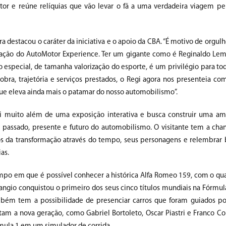
tor e reúne relíquias que vão levar o fã a uma verdadeira viagem pel
a destacou o caráter da iniciativa e o apoio da CBA. “É motivo de orgulh
ização do AutoMotor Experience. Ter um gigante como é Reginaldo Lem
 especial, de tamanha valorização do esporte, é um privilégio para to
obra, trajetória e serviços prestados, o Regi agora nos presenteia co
que eleva ainda mais o patamar do nosso automobilismo”.
i muito além de uma exposição interativa e busca construir uma am
 passado, presente e futuro do automobilismo. O visitante tem a cha
s da transformação através do tempo, seus personagens e relembrar 
as.
o em que é possível conhecer a histórica Alfa Romeo 159, com o qua
angio conquistou o primeiro dos seus cinco títulos mundiais na Fórmul
bém tem a possibilidade de presenciar carros que foram guiados p
tam a nova geração, como Gabriel Bortoleto, Oscar Piastri e Franco Co