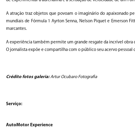
de experimentar a adrenalina e a sensação de velocidade de um Fór
A atração traz objetos que povoam o imaginário do apaixonado pe
mundiais de Fórmula 1 Ayrton Senna, Nelson Piquet e Emerson Fittip
marcantes.
A experiência também permite um grande resgate da incrível obra 
O jornalista expõe e compartilha com o público seu acervo pessoal c
Crédito fotos galeria:
Artur Ocubaro Fotografia
Serviço:
AutoMotor Experience