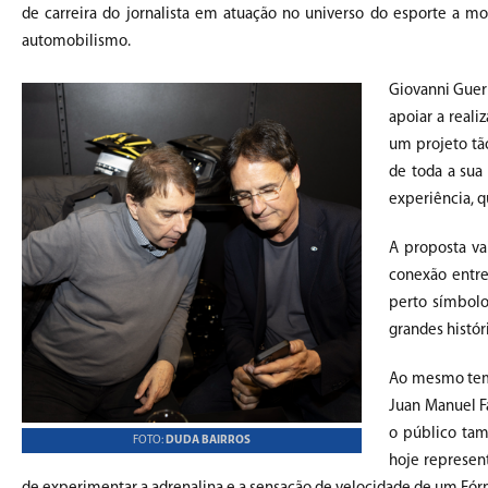
de carreira do jornalista em atuação no universo do esporte a mo
automobilismo.
Giovanni Guerr
apoiar a real
um projeto tão
de toda a sua 
experiência, 
A proposta va
conexão entre
perto símbolo
grandes históri
Ao mesmo temp
Juan Manuel F
o público tam
FOTO:
DUDA BAIRROS
hoje represen