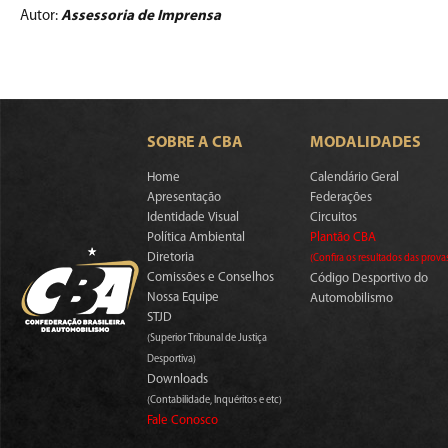
Autor:
Assessoria de Imprensa
SOBRE A CBA
MODALIDADES
Home
Calendário Geral
Apresentação
Federações
Identidade Visual
Circuitos
Política Ambiental
Plantão CBA
Diretoria
(Confira os resultados das prova
Comissões e Conselhos
Código Desportivo do
Nossa Equipe
Automobilismo
STJD
(Superior Tribunal de Justiça
Desportiva)
Downloads
(Contabilidade, Inquéritos e etc)
Fale Conosco