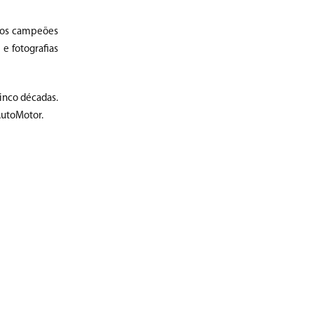
iros campeões
e fotografias
inco décadas.
AutoMotor.