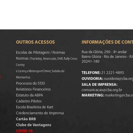
OUTROS ACESSOS
INFORMAÇÕES DE CON
Rua da Glória, 290 - 8º andar
Escolas de Pilotagem / Normas
Bairro Glória - Rio de Janeiro - RJ
Normas
(Trackday, Arrancada, Drift, Rally Cross
20241-180
Contry
e Licença Motorsport Driver, Subida de
TELEFONE:
21 2221-4895
s)
Montanha)
OUVIDORIA:
ouvidoria@cba.org
Processos do STJD
SALA DE IMPRENSA:
Relatórios Financeiros
comunicacao@cba.org.br
Estatuto da ABPA
MARKETING:
marketing@cba.o
Cadastro Pilotos
Escola Brasileira de Kart
Credenciamento de Imprensa
Cartão BRB
Clube de Vantagens
COVID-19