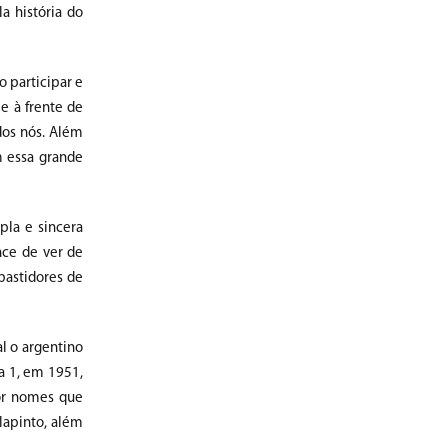
a história do
o participar e
e à frente de
dos nós. Além
m essa grande
pla e sincera
nce de ver de
bastidores de
l o argentino
a 1, em 1951,
or nomes que
lapinto, além