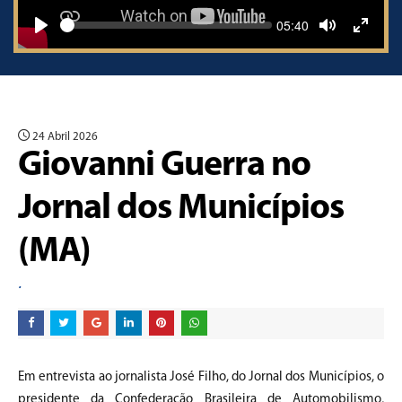
Seek
Current
05:40
time
Play
Toggle
Toggle
Mute
Fullscr
24 Abril 2026
Giovanni Guerra no
Jornal dos Municípios
(MA)
.
Em entrevista ao jornalista
José Filho
, do Jornal dos Municípios, o
presidente da
Confederação Brasileira de Automobilismo
,