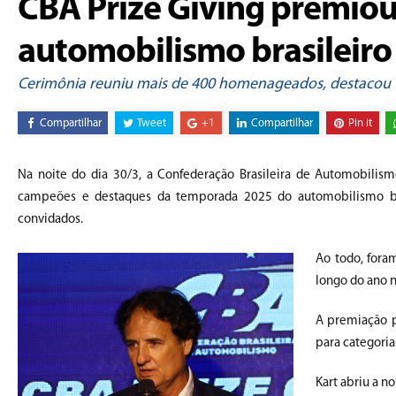
CBA Prize Giving premio
automobilismo brasileiro
Cerimônia reuniu mais de 400 homenageados, destacou 
Compartilhar
Tweet
+1
Compartilhar
Pin it
Na noite do dia 30/3, a Confederação Brasileira de Automobili
campeões e destaques da temporada 2025 do automobilismo bras
convidados.
Ao todo, fora
longo do ano n
A premiação p
para categorias
Kart abriu a n