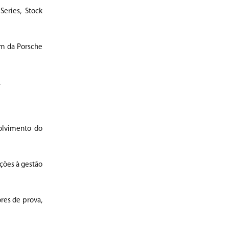
eries, Stock
ém da Porsche
.
olvimento do
ções à gestão
res de prova,