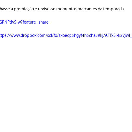
nhasse a premiação e revivesse momentos marcantes da temporada.
7GRNFtIvS-w?feature=share
ttps://www.dropbox.com/scl/fo/zkoeqc5hgyf4h5cha39kj/AFTxSl-k2vjw