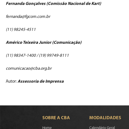
Fernanda Gonçalves (Comissão Nacional de Kart)
fernanda@fgcom.com.br
(11) 98245-4511
Américo Teixeira Junior (Comunicação)
(11) 98347-1400 / (19) 99749-8111
comunicacao@cba.org.br
Autor:
Assessoria de Imprensa
SOBRE A CBA
MODALIDADES
Home
Calendário Geral