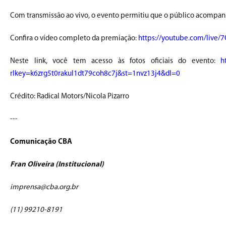
Com transmissão ao vivo, o evento permitiu que o público acompa
Confira o vídeo completo da premiação:
https://youtube.com/live/
Neste link, você tem acesso às fotos oficiais do evento:
h
rlkey=k6zrg5t0rakul1dt79coh8c7j&st=1nvz13j4&dl=0
Crédito: Radical Motors/Nicola Pizarro
---
Comunicação CBA
Fran Oliveira (Institucional)
imprensa@cba.org.br
(11) 99210-8191