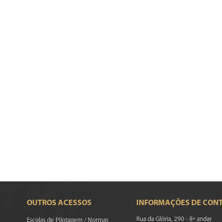
OUTROS ACESSOS
INFORMAÇÕES DE CON
Rua da Glória, 290 - 8º andar
Escolas de Pilotagem / Normas