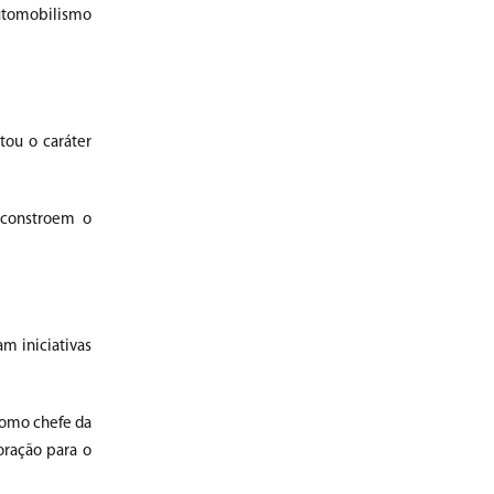
automobilismo
tou o caráter
 constroem o
m iniciativas
 como chefe da
oração para o