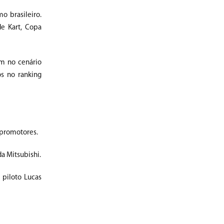
o brasileiro.
e Kart, Copa
m no cenário
os no ranking
 promotores.
da Mitsubishi.
 piloto Lucas