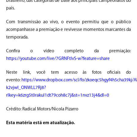
brasileiro, das categorias de base aos principais campeonatos do
país.
Com transmissão ao vivo, o evento permitiu que o público
acompanhasse a premiação e revivesse momentos marcantes da
temporada.
Confira o vídeo completo da premiação:
https://youtube.com/live/7GRNFtIvS-w?feature=share
Neste link, você tem acesso às fotos oficiais do
evento:
https://www.dropbox.com/scl/fo/zkoeqc5hgyf4h5cha39kj/AF
k2vjwI_ONWLL7Rj8?
rlkey=k6zrg5t0rakul1dt79coh8c7j&st=1nvz13j4&dl=0
Crédito: Radical Motors/Nicola Pizarro
Esta matéria está em atualização.