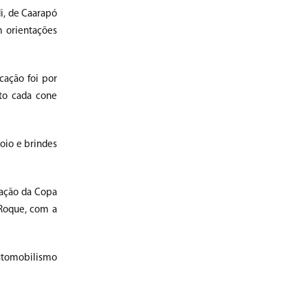
i, de Caarapó
m orientações
cação foi por
to cada cone
poio e brindes
mação da Copa
 Roque, com a
automobilismo