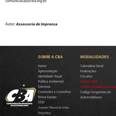
comunicacao@cba.org.br
Autor:
Assessoria de Imprensa
SOBRE A CBA
MODALIDADES
Home
Calendário Geral
Apresentação
Federações
Identidade Visual
Circuitos
Política Ambiental
Plantão CBA
Diretoria
(Confira os resultados das prova
Comissões e Conselhos
Código Desportivo do
Nossa Equipe
Automobilismo
STJD
(Superior Tribunal de Justiça
Desportiva)