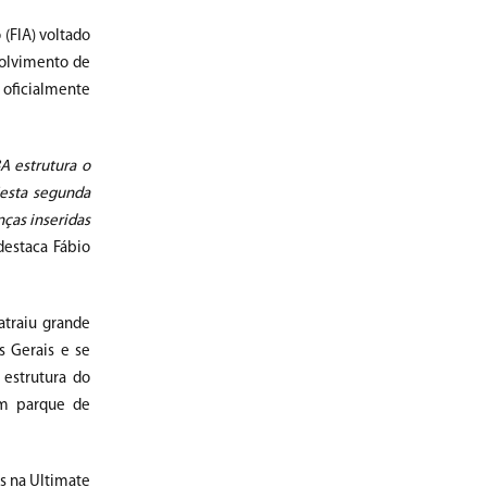
(FIA) voltado
volvimento de
 oficialmente
A estrutura o
Nesta segunda
ças inseridas
 destaca Fábio
atraiu grande
 Gerais e se
estrutura do
om parque de
os na Ultimate