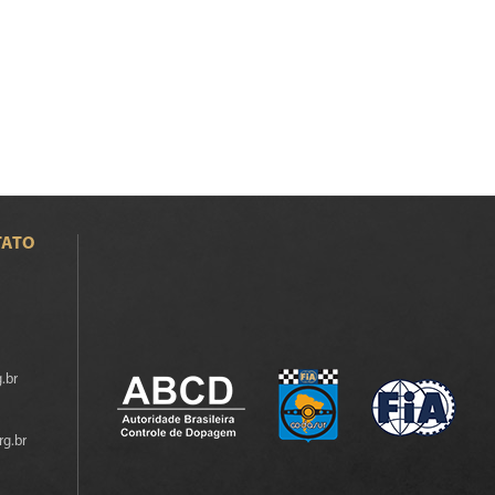
TATO
.br
rg.br