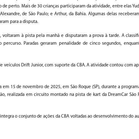
de perto. Mais de 30 crianças participaram da atividade, entre elas Yud
; Alexandre, de São Paulo; e Arthur, da Bahia. Algumas delas recebera
aram para a disputa.
 voltaram à pista pela manhã e disputaram a prova à tarde. A classifi
o percurso. Paradas geraram penalidade de cinco segundos, enquan
de veículos Drift Junior, com suporte da CBA. A atividade contou com a
izasa em 15 de novembro de 2025, em São Roque (SP), durante a progra
são, realizada em circuito montado na pista de kart da DreamCar São
il integra o conjunto de ações da CBA voltadas ao desenvolvimento do 