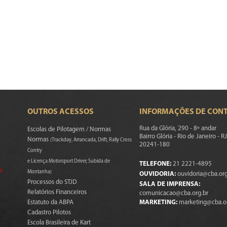
OUTROS ACESSOS
INFORMAÇÕES DE CON
Rua da Glória, 290 - 8º andar
Escolas de Pilotagem / Normas
Bairro Glória - Rio de Janeiro - RJ
Normas
(Trackday, Arrancada, Drift, Rally Cross
20241-180
Contry
e Licença Motorsport Driver, Subida de
TELEFONE:
21 2221-4895
s)
Montanha)
OUVIDORIA:
ouvidoria@cba.org
Processos do STJD
SALA DE IMPRENSA:
Relatórios Financeiros
comunicacao@cba.org.br
Estatuto da ABPA
MARKETING:
marketing@cba.o
Cadastro Pilotos
Escola Brasileira de Kart