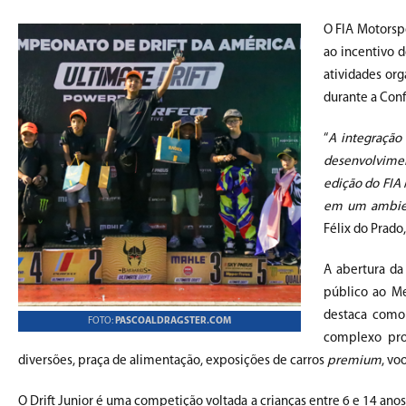
O FIA Motorspo
ao incentivo 
atividades or
durante a Conf
“
A integração
desenvolvimen
edição do FIA 
em um ambien
Félix do Prado
A abertura da
público ao M
destaca como
FOTO:
PASCOALDRAGSTER.COM
complexo pro
diversões, praça de alimentação, exposições de carros
premium
, vo
O Drift Junior é uma competição voltada a crianças entre 6 e 14 ano