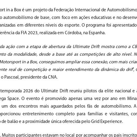
rt in a Box é um projeto da Federação Internacional de Automobilismo 
do automobilismo de base, com foco em ações educativas e no desen
ganizadas em diferentes níveis do esporte. O programa foi apresentado
erência da FIA 2023, realizada em Córdoba, na Espanha.
 da ação com a etapa de abertura da Ultimate Drift mostra como a CB
to da modalidade, desde a base até as competições de alto nível. 
Motorsport in a Box, conseguimos ampliar essa conexão, com mais crian
te real de competição e maior entendimento da dinâmica do drif
”,
, o Pascoal, presidente da CNA.
 temporada 2026 do Ultimate Drift reuniu pilotos da elite nacional e 
ega Space. O evento é promovido apenas uma vez por ano em Minas
 um dos encontros mais aguardados pelos fãs de automobilismo. A 
porcionou entretenimento completo para famílias e visitantes, c
o de balão e a proximidade única oferecida pelo Grid Experience.
s. Muitos participantes estavam no local por acompanhar os pais inscrit