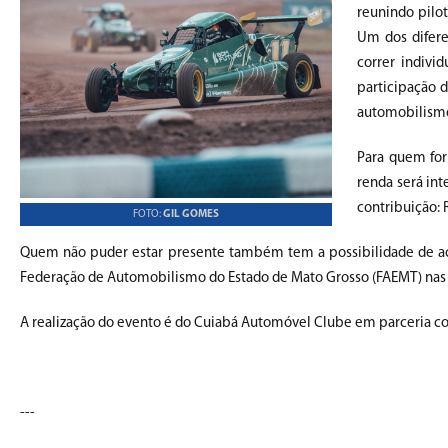
reunindo pilo
Um dos difere
correr indivi
participação 
automobilism
Para quem for
renda será in
contribuição: 
FOTO:
GIL GOMES
Quem não puder estar presente também tem a possibilidade de aco
Federação de Automobilismo do Estado de Mato Grosso (FAEMT) nas r
A realização do evento é do Cuiabá Automóvel Clube em parceria c
---