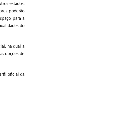
tros estados.
dores poderão
espaço para a
odalidades do
al, na qual a
uas opções de
il oficial da