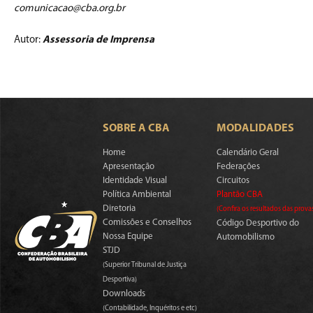
comunicacao@cba.org.br
Autor:
Assessoria de Imprensa
SOBRE A CBA
MODALIDADES
Home
Calendário Geral
Apresentação
Federações
Identidade Visual
Circuitos
Política Ambiental
Plantão CBA
Diretoria
(Confira os resultados das prova
Comissões e Conselhos
Código Desportivo do
Nossa Equipe
Automobilismo
STJD
(Superior Tribunal de Justiça
Desportiva)
Downloads
(Contabilidade, Inquéritos e etc)