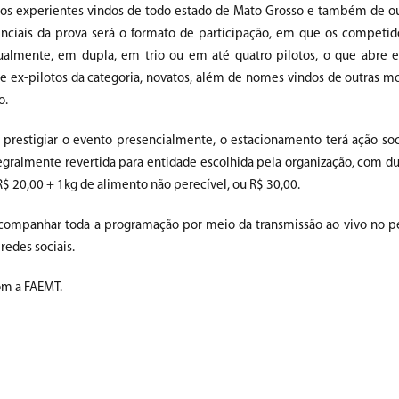
tos experientes vindos de todo estado de Mato Grosso e também de ou
nciais da prova será o formato de participação, em que os competi
dualmente, em dupla, em trio ou em até quatro pilotos, o que abre 
de ex-pilotos da categoria, novatos, além de nomes vindos de outras m
o.
 prestigiar o evento presencialmente, o estacionamento terá ação soci
tegralmente revertida para entidade escolhida pela organização, com d
R$ 20,00 + 1kg de alimento não perecível, ou R$ 30,00.
mpanhar toda a programação por meio da transmissão ao vivo no perf
edes sociais.
om a FAEMT.