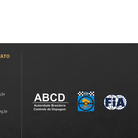
TATO
.br
rg.br