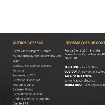
OUTROS ACESSOS
INFORMAÇÕES DE CON
Rua da Glória, 290 - 8º andar
Escolas de Pilotagem / Normas
Bairro Glória - Rio de Janeiro - RJ
Normas
(Trackday, Arrancada, Drift, Rally Cross
20241-180
Contry
e Licença Motorsport Driver, Subida de
TELEFONE:
21 2221-4895
s)
Montanha)
OUVIDORIA:
ouvidoria@cba.org
Processos do STJD
SALA DE IMPRENSA:
Relatórios Financeiros
comunicacao@cba.org.br
Estatuto da ABPA
MARKETING:
marketing@cba.o
Cadastro Pilotos
Escola Brasileira de Kart
Credenciamento de Imprensa
Cartão BRB