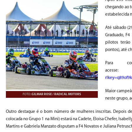
chegando ao t
estabelecida n
Até sábado (29
Graduado, F4 
pilotos terão
pontos), até c
Para c
aces
rlkey=q89of9
Maior campeão 
FOTO:
GILMAR ROSE / RADICAL MOTORS
neste grupo, a
Outro destaque é o bom número de mulheres inscritas. Depois de d
colocada no Grupo 1 na Mini) estará na Cadete, Eloisa Chefer, Isabel
Martins e Gabriela Manzato disputam a F4 Novatos e Juliana Petruschk