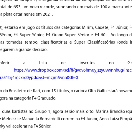
otal de 653, um novo recorde, superando em mais de 100 a marca ant
a pista catarinense em 2021.
), estarão em jogo os títulos das categorias Mirim, Cadete, F4 Júnior, 
Sênior, F4 Super Sênior, F4 Grand Super Sênior e F4 60+. Ao longo 
 as tomadas tempo, classificatórias e Super Classificatórias (onde
hegarem à grande decisão.
onferir a lista de inscritos no G
se:
https://www.dropbox.com/scl/fi/gvdv6hm6yjzzyu9wnnhug/Inscr
kra51trj4mcxrd0ypdo&st=mcjm5vnn&dl=0
do Brasileiro de Kart, com 15 títulos, o carioca Olin Galli estará nov
gora na categoria F4 Graduado.
uas kartistas no Grupo 1, agora serão mais oito: Marina Brandão (que
ly Melniski e Manuella Bernardelli correm na F4 Júnior, Anna Luiza Pimp
y vai acelerar na F4 Sênior.