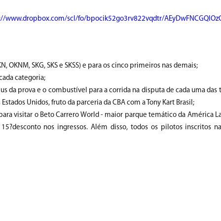
s://www.dropbox.com/scl/fo/bpocik52go3rv822vqdtr/AEyDwFNCGQIO
KN, OKNM, SKG, SKS e SKSS) e para os cinco primeiros nas demais;
cada categoria;
neus da prova e o combustível para a corrida na disputa de cada uma das 
stados Unidos, fruto da parceria da CBA com a Tony Kart Brasil;
 visitar o Beto Carrero World - maior parque temático da América Lati
5?desconto nos ingressos. Além disso, todos os pilotos inscritos 