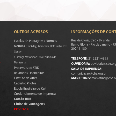
OUTROS ACESSOS
INFORMAÇÕES DE CON
Rua da Glória, 290 - 8º andar
Escolas de Pilotagem / Normas
Bairro Glória - Rio de Janeiro - RJ
Normas
(Trackday, Arrancada, Drift, Rally Cross
20241-180
Contry
e Licença Motorsport Driver, Subida de
TELEFONE:
21 2221-4895
s)
Montanha)
OUVIDORIA:
ouvidoria@cba.org
Processos do STJD
SALA DE IMPRENSA:
Relatórios Financeiros
comunicacao@cba.org.br
Estatuto da ABPA
MARKETING:
marketing@cba.o
Cadastro Pilotos
Escola Brasileira de Kart
Credenciamento de Imprensa
Cartão BRB
Clube de Vantagens
COVID-19