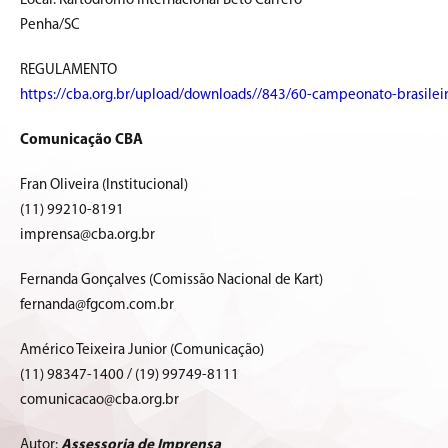
Local: Kartódromo Internacional Beto Carrero
Penha/SC
REGULAMENTO
https://cba.org.br/upload/downloads//843/60-campeonato-brasileir
Comunicação CBA
Fran Oliveira (Institucional)
(11) 99210-8191
imprensa@cba.org.br
Fernanda Gonçalves (Comissão Nacional de Kart)
fernanda@fgcom.com.br
Américo Teixeira Junior (Comunicação)
(11) 98347-1400 / (19) 99749-8111
comunicacao@cba.org.br
Autor:
Assessoria de Imprensa