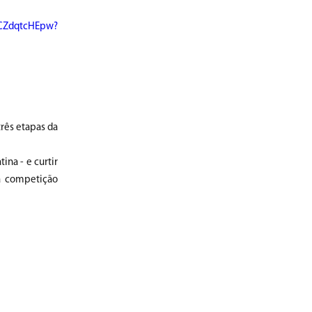
zCZdqtcHEpw?
três etapas da
na - e curtir
na competição