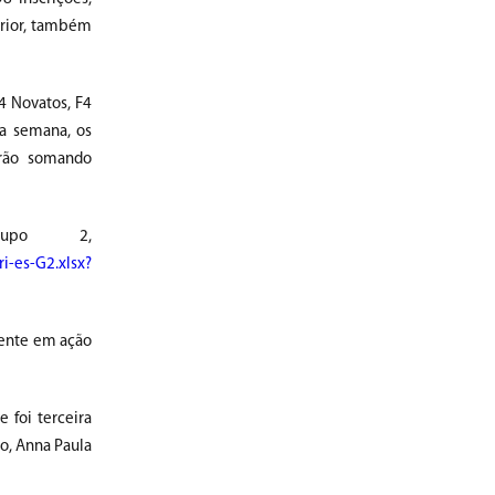
erior, também
F4 Novatos, F4
da semana, os
 irão somando
rupo 2,
i-es-G2.xlsx?
amente em ação
 foi terceira
ão, Anna Paula