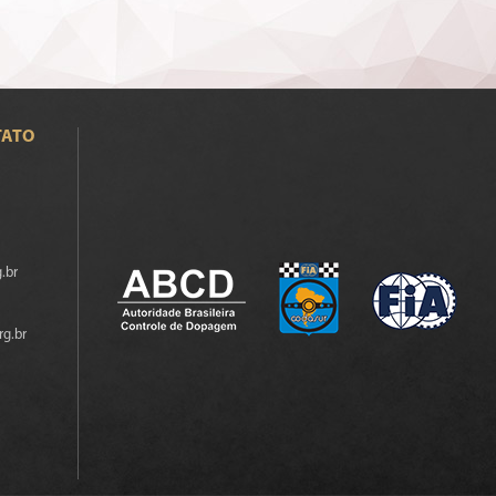
TATO
.br
rg.br