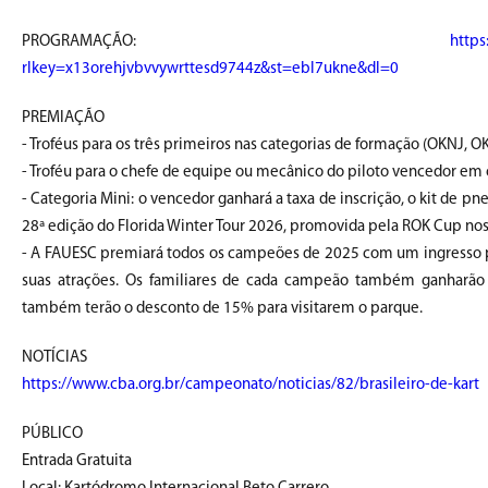
PROGRAMAÇÃO:
http
rlkey=x13orehjvbvvywrttesd9744z&st=ebl7ukne&dl=0
PREMIAÇÃO
- Troféus para os três primeiros nas categorias de formação (OKNJ, O
- Troféu para o chefe de equipe ou mecânico do piloto vencedor em 
- Categoria Mini: o vencedor ganhará a taxa de inscrição, o kit de p
28ª edição do Florida Winter Tour 2026, promovida pela ROK Cup nos E
- A FAUESC premiará todos os campeões de 2025 com um ingresso para
suas atrações. Os familiares de cada campeão também ganharão 1
também terão o desconto de 15% para visitarem o parque.
NOTÍCIAS
https://www.cba.org.br/campeonato/noticias/82/brasileiro-de-kart
PÚBLICO
Entrada Gratuita