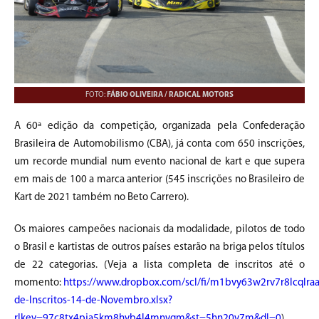
FOTO:
FÁBIO OLIVEIRA / RADICAL MOTORS
A 60ª edição da competição, organizada pela Confederação
Brasileira de Automobilismo (CBA), já conta com 650 inscrições,
um recorde mundial num evento nacional de kart e que supera
em mais de 100 a marca anterior (545 inscrições no Brasileiro de
Kart de 2021 também no Beto Carrero).
Os maiores campeões nacionais da modalidade, pilotos de todo
o Brasil e kartistas de outros países estarão na briga pelos títulos
de 22 categorias. (Veja a lista completa de inscritos até o
momento:
https://www.dropbox.com/scl/fi/m1bvy63w2rv7r8lcqlraa/
de-Inscritos-14-de-Novembro.xlsx?
rlkey=97c8tx4pja5km8hyb4l4mnyqm&st=5hn20y7m&dl=0
).