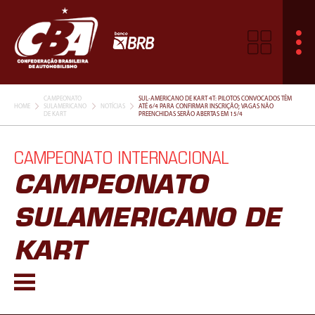
CAMPEONATO
SUL-AMERICANO DE KART 4T: PILOTOS CONVOCADOS TÊM
HOME
SULAMERICANO
NOTÍCIAS
ATÉ 6/4 PARA CONFIRMAR INSCRIÇÃO; VAGAS NÃO
DE KART
PREENCHIDAS SERÃO ABERTAS EM 15/4
CAMPEONATO INTERNACIONAL
CAMPEONATO
SULAMERICANO DE
KART